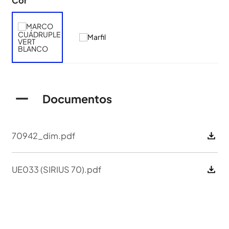
Cor
Documentos
70942_dim.pdf
UE033 (SIRIUS 70).pdf