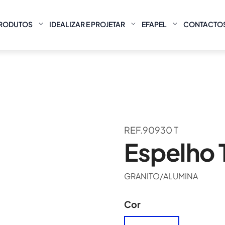
RODUTOS
IDEALIZAR E PROJETAR
EFAPEL
CONTACTO
REF.90930 T
Espelho T
GRANITO/ALUMINA
Cor