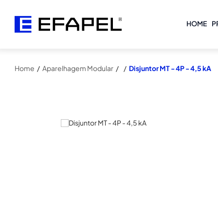
HOME
P
Home
/
Aparelhagem Modular
/
/
Disjuntor MT - 4P - 4,5 kA