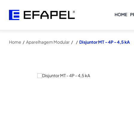
HOME
P
Home
/
Aparelhagem Modular
/
/
Disjuntor MT - 4P - 4,5 kA